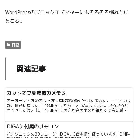
WordPressのブロックエディターにもそろそろ慣れたい
ところ。
日記
関連記事
カットオフ周波数のメモ３
カーオーディオのカットオフ周波数の設定をまた変えた。……という
か、最初に戻った。-18dB/oct.から-12dB/oct.にした。いろいろと
弄り回したけども、-12dB/oct.の方が音のキメが細かくて良い感じ
に聞こえる。比べると-18d...
DIGAに付属のリモコン
パナソニックのBDレコーダーDIGA、2台を長年使っています。DMR-