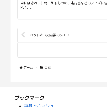
中にはきれいに聴こえるものの、走行音などのノイズに弱
P01、...
カットオフ周波数のメモ３
ホーム
日記
ブックマーク
鈍器でバッシュ