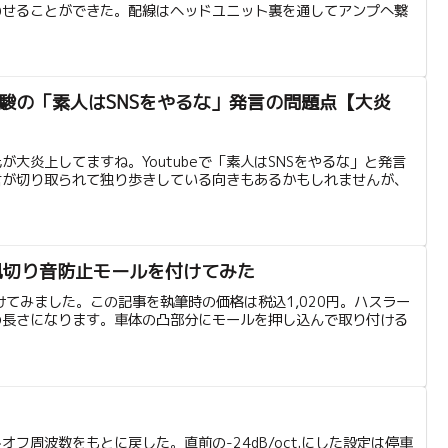
わせることができた。配線はヘッドユニット裏を通してアンプへ繋
駿の「素人はSNSをやるな」発言の問題点【大炎
大炎上してますね。Youtubeで「素人はSNSをやるな」と発言
言が切り取られて独り歩きしている向きもあるかもしれませんが、
風切り音防止モールを付けてみた
てみました。この記事を執筆時の価格は税込1,020円。ハスラー
の長さになります。車体の凸部分にモールを押し込んで取り付ける
周波数をもとに戻した。直前の-24dB/oct.にした設定は停車