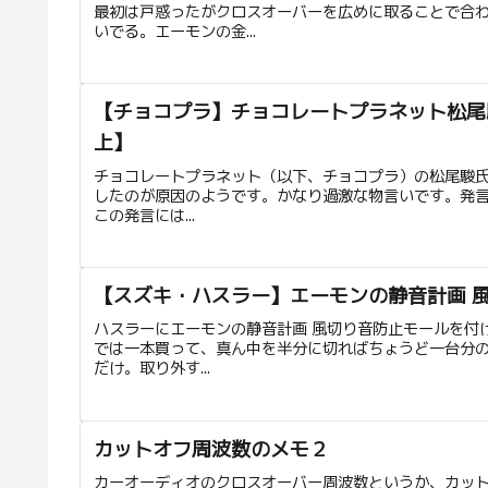
最初は戸惑ったがクロスオーバーを広めに取ることで合
いでる。エーモンの金...
【チョコプラ】チョコレートプラネット松尾
上】
チョコレートプラネット（以下、チョコプラ）の松尾駿氏が
したのが原因のようです。かなり過激な物言いです。発
この発言には...
【スズキ・ハスラー】エーモンの静音計画 
ハスラーにエーモンの静音計画 風切り音防止モールを付け
では一本買って、真ん中を半分に切ればちょうど一台分
だけ。取り外す...
カットオフ周波数のメモ２
カーオーディオのクロスオーバー周波数というか、カットオフ