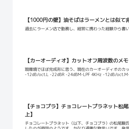
【1000円の壁】油そばはラーメンとは似
過去にラーメン店で勤務し、経営に携わった経験から書
【カーオーディオ】カットオフ周波数のメモ
現環境でほぼ完成形に思う、現在のカーオーディオのカットオフ周波
-12dB/oct.L -22dBR -24dBM-LPF 4KHz -12dB/oct.M-H
【チョコプラ】チョコレートプラネット松尾
上】
チョコレートプラネット（以下、チョコプラ）の松尾駿氏が
したのが原因のようです。かなり過激な物言いです。発