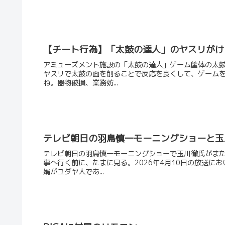
【チート行為】「太鼓の達人」のヤスリがけ
アミューズメント施設の「太鼓の達人」ゲーム筐体の太
ヤスリで太鼓の面を削ることで反応を良くして、ゲーム
ね。器物破損、業務妨...
テレビ朝日の羽鳥慎一モーニングショーと玉
テレビ朝日の羽鳥慎一モーニングショーで玉川徹氏がま
事へ行く前に、たまに見る。2026年4月10日の放送に
婿がユダヤ人であ...