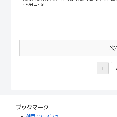
この発言には...
次
1
ブックマーク
鈍器でバッシュ