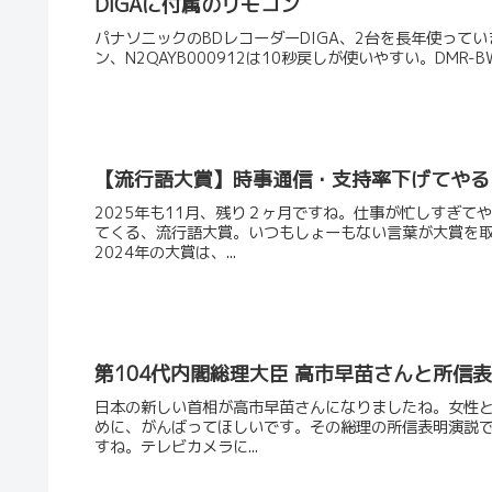
DIGAに付属のリモコン
パナソニックのBDレコーダーDIGA、2台を長年使っています。
ン、N2QAYB000912は10秒戻しが使いやすい。DMR-BW9
【流行語大賞】時事通信・支持率下げてやる【
2025年も11月、残り２ヶ月ですね。仕事が忙しすぎ
てくる、流行語大賞。いつもしょーもない言葉が大賞を
2024年の大賞は、...
第104代内閣総理大臣 高市早苗さんと所信
日本の新しい首相が高市早苗さんになりましたね。女性
めに、がんばってほしいです。その総理の所信表明演説
すね。テレビカメラに...